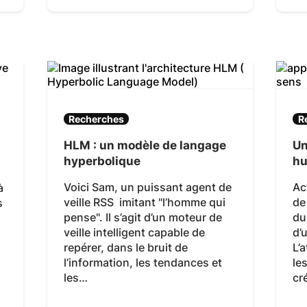
Recherches
R
HLM : un modèle de langage
Un
hyperbolique
hu
Voici Sam, un puissant agent de
Ac
à
veille RSS imitant "l’homme qui
de
s
pense". Il s’agit d’un moteur de
du
veille intelligent capable de
d’
repérer, dans le bruit de
L’
l’information, les tendances et
le
les…
cr