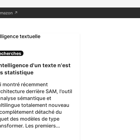
 Amazon ↗
echerches
intelligence d'un texte n'est
s statistique
ai montré récemment
architecture derrière SAM, l'outil
analyse sémantique et
ltilingue totalement nouveau
 complètement détaché du
quet des modèles de type
ansformer. Les premiers…