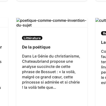
R
Littérature
La
r
De la poétique
Co
Dans Le Génie du christianisme,
fa
Chateaubriand propose une
s
te
analyse succincte de cette
li
phrase de Bossuet : « la voilà,
pe
malgré ce grand cœur, cette
le
princesse si admirée et si chérie
es
! la voilà telle que…
u