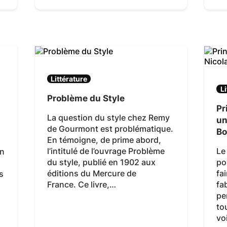
Littérature
Li
Problème du Style
Pr
La question du style chez Remy
un
de Gourmont est problématique.
Bo
En témoigne, de prime abord,
l’intitulé de l’ouvrage Problème
Le
en
du style, publié en 1902 aux
poi
éditions du Mercure de
fa
s
France. Ce livre,…
fa
pe
to
vo