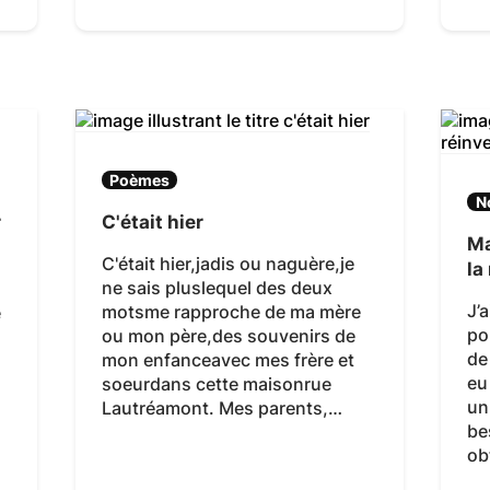
Poèmes
N
r
C'était hier
Ma
C'était hier,jadis ou naguère,je
la
ne sais pluslequel des deux
J’
motsme rapproche de ma mère
e
po
ou mon père,des souvenirs de
de
mon enfanceavec mes frère et
eu
soeurdans cette maisonrue
un
Lautréamont. Mes parents,…
be
ob