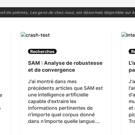
eil de poèmes,
Les gens de chez nous
, est désormais disponible sur
Recherches
R
SAM : Analyse de robustesse
L'
et de convergence
pa
J'ai montré dans mes
J'
précédents articles que SAM est
l'
une intelligence artificielle
d'
e
capable d'extraire les
mu
informations pertinentes de
et
e
n'importe quel corpus donné
pi
dans n'importe quelle langue.…
Tr