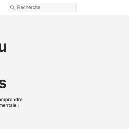
u
s
comprendre
mentale :