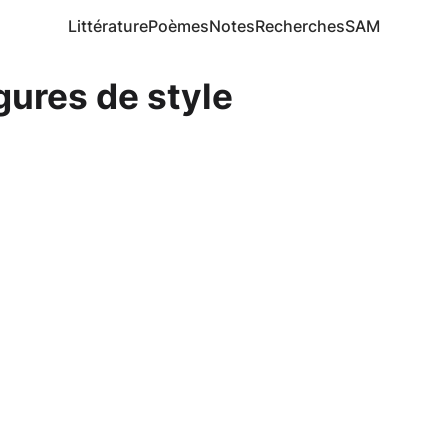
Littérature
Poèmes
Notes
Recherches
SAM
gures de style